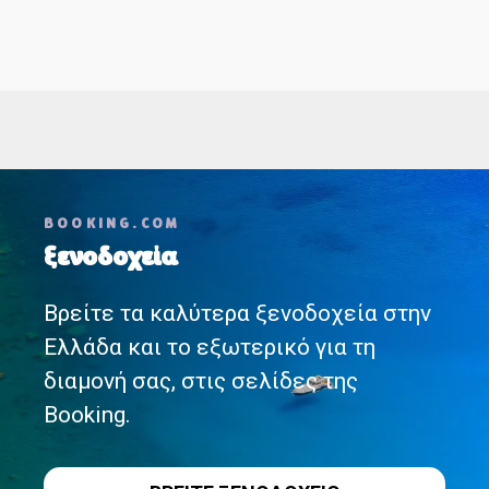
Θ
έ
σ
ε
BOOKING.COM
ι
ξενοδοχεία
ς
Βρείτε τα καλύτερα ξενοδοχεία στην
π
Ελλάδα και το εξωτερικό για τη
λ
διαμονή σας, στις σελίδες της
ο
Booking.
ή