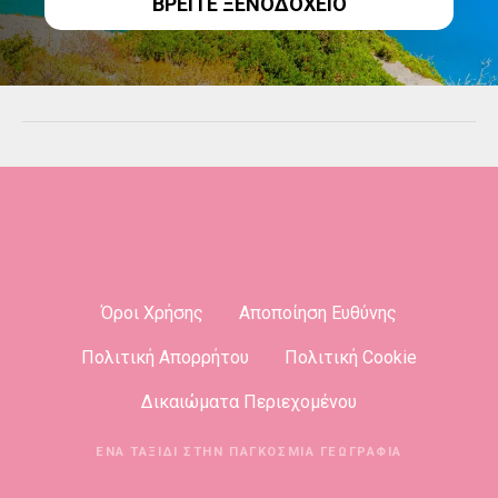
ΒΡΕΙΤΕ ΞΕΝΟΔΟΧΕΙΟ
γ
η
σ
η
ς
Όροι Χρήσης
Αποποίηση Ευθύνης
Πολιτική Απορρήτου
Πολιτική Cookie
Δικαιώματα Περιεχομένου
ΈΝΑ ΤΑΞΊΔΙ ΣΤΗΝ ΠΑΓΚΌΣΜΙΑ ΓΕΩΓΡΑΦΊΑ