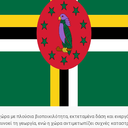
 χώρα με πλούσια βιοποικιλότητα, εκτεταμένα δάση και ενεργά
ευνοεί τη γεωργία, ενώ η χώρα αντιμετωπίζει συχνές κατασ