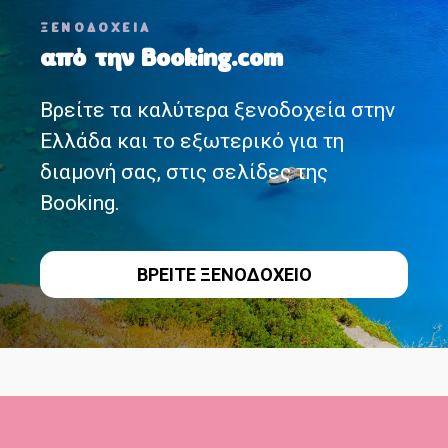
ΞΕΝΟΔΟΧΕΙΑ
έ
από την Booking.com
σ
Βρείτε τα καλύτερα ξενοδοχεία στην
ε
Ελλάδα και το εξωτερικό για τη
ι
διαμονή σας, στις σελίδες της
ς
Booking.
π
ΒΡΕΙΤΕ ΞΕΝΟΔΟΧΕΙΟ
λ
ο
ή
γ