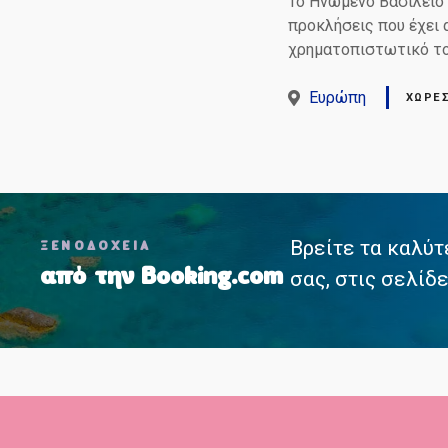
Το Ηνωμένο Βασίλειο 
προκλήσεις που έχει 
χρηματοπιστωτικό το
Ευρώπη
ΧΏΡΕ
Θ
Βρείτε τα καλύτ
έ
ΞΕΝΟΔΟΧΕΙΑ
από την Booking.com
σας, στις σελίδε
σ
ε
ι
ς