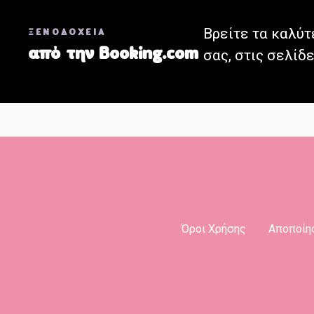
Θ
Βρείτε τα καλύτ
έ
ΞΕΝΟΔΟΧΕΙΑ
από την Booking.com
σας, στις σελίδε
σ
ε
ι
ς
π
λ
Όροι Χρήσης
Αποποίη
ο
ή
γ