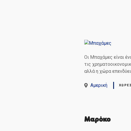
ε
ν
ο
Οι Μπαχάμες είναι έν
τις χρηματοοικονομικ
αλλά η χώρα επενδύει 
Αμερική
ΧΏΡΕ
Μαρόκο