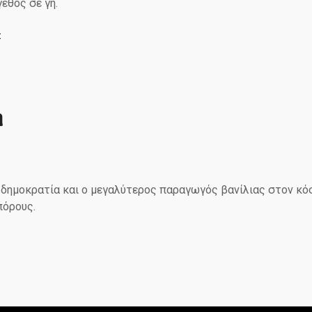
εθος σε γη.
Σ
η
δημοκρατία και ο μεγαλύτερος παραγωγός βανίλιας στον κόσ
πόρους.