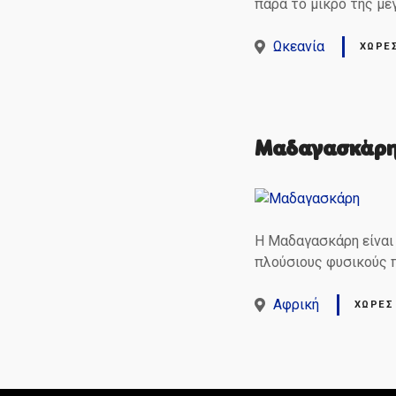
παρά το μικρό της μέγ
Ωκεανία
ΧΏΡΕ
Μαδαγασκάρ
Η Μαδαγασκάρη είναι 
πλούσιους φυσικούς 
Αφρική
ΧΏΡΕΣ