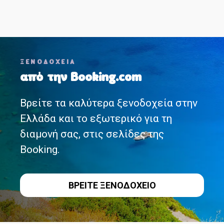
Θ
ΞΕΝΟΔΟΧΕΙΑ
έ
από την Booking.com
σ
Βρείτε τα καλύτερα ξενοδοχεία στην
ε
Ελλάδα και το εξωτερικό για τη
ι
διαμονή σας, στις σελίδες της
ς
Booking.
π
ΒΡΕΙΤΕ ΞΕΝΟΔΟΧΕΙΟ
λ
ο