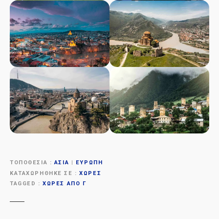
ΤΟΠΟΘΕΣΊΑ
ΑΣΊΑ
|
ΕΥΡΏΠΗ
ΚΑΤΑΧΩΡΉΘΗΚΕ ΣΕ
ΧΏΡΕΣ
TAGGED
ΧΏΡΕΣ ΑΠΌ Γ