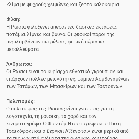
κλίμα με ψυχρούς χειμώνες και ζεστά καλοκαίρια.
Φύση:
Η Ρωσία φιλοξενεί απέραντες δασικές εκτάσεις,
ποτάμια, λίμνες και βουνά. Οι φυσικοί πόροι της
περιλαμβάνουν πετρέλαιο, φυσικό αέριο και
μεταλλεύματα.
Άνθρωποι:
Οι Ρώσοι είναι το κυρίαρχο εθνοτικό γκρουπ, αν και
υπάρχουν πολλές μειονότητες, συμπεριλαμβανομένων
των Τατάρων, των Μπασκίρων και των Τσετσένων.
Πολιτισμός:
Ο πολιτισμός της Ρωσίας είναι γνωστός για τη
λογοτεχνία, τη μουσική, το χορό και τον
κινηματογράφο. Ο Φιοντόρ Ντοστογιέφσκι, ο Πιοτρ
Τσαϊκόφσκι και ο Σεργκέι Αϊζενστάιν είναι μερικά από
τα πιο γνωστά ονόματα της ρωσικής κουλτούρας.