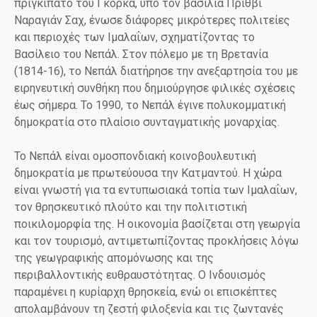
πριγκιπάτο του Γκόρκα, υπό τον βασιλιά Πριθβί
Ναραγιάν Σαχ, ένωσε διάφορες μικρότερες πολιτείες
και περιοχές των Ιμαλαΐων, σχηματίζοντας το
Βασίλειο του Νεπάλ. Στον πόλεμο με τη Βρετανία
(1814-16), το Νεπάλ διατήρησε την ανεξαρτησία του με
ειρηνευτική συνθήκη που δημιούργησε φιλικές σχέσεις
έως σήμερα. Το 1990, το Νεπάλ έγινε πολυκομματική
δημοκρατία στο πλαίσιο συνταγματικής μοναρχίας.
Το Νεπάλ είναι ομοσπονδιακή κοινοβουλευτική
δημοκρατία με πρωτεύουσα την Κατμαντού. Η χώρα
είναι γνωστή για τα εντυπωσιακά τοπία των Ιμαλαΐων,
τον θρησκευτικό πλούτο και την πολιτιστική
ποικιλομορφία της. Η οικονομία βασίζεται στη γεωργία
και τον τουρισμό, αντιμετωπίζοντας προκλήσεις λόγω
της γεωγραφικής απομόνωσης και της
περιβαλλοντικής ευθραυστότητας. Ο Ινδουισμός
παραμένει η κυρίαρχη θρησκεία, ενώ οι επισκέπτες
απολαμβάνουν τη ζεστή φιλοξενία και τις ζωντανές