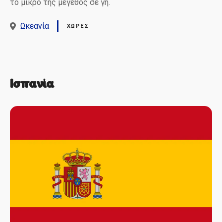
το μικρό της μέγεθος σε γη.
Ωκεανία
ΧΏΡΕΣ
Ισπανία