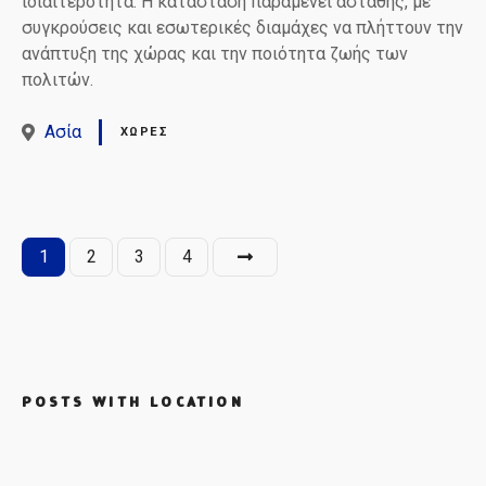
ιδιαιτερότητα. Η κατάσταση παραμένει ασταθής, με
συγκρούσεις και εσωτερικές διαμάχες να πλήττουν την
ανάπτυξη της χώρας και την ποιότητα ζωής των
πολιτών.
Ασία
ΧΏΡΕΣ
Θ
1
2
3
4
έ
σ
ε
POSTS WITH LOCATION
ι
ς