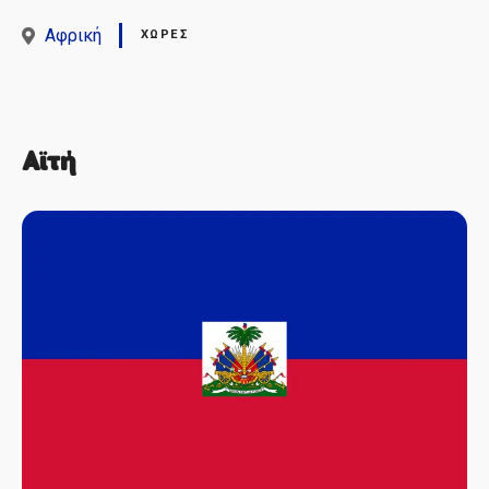
Αφρική
ΧΏΡΕΣ
Αϊτή