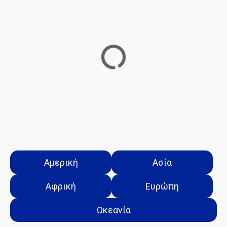
π
λ
ο
ή
γ
η
σ
η
Αμερική
Ασία
ς
Αφρική
Ευρώπη
Ωκεανία